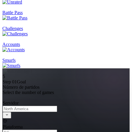
Battle Pass
Challenges
Accounts
Smurfs
5
Step 01
Goal
Número de partidos
Select the number of games
Servidor
Plataforma