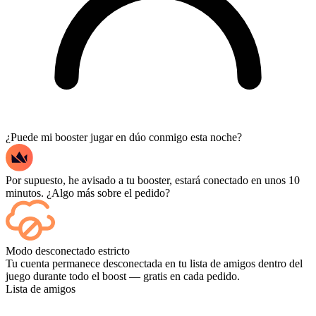
¿Puede mi booster jugar en dúo conmigo esta noche?
Por supuesto, he avisado a tu booster, estará conectado en unos 10
minutos. ¿Algo más sobre el pedido?
Sí, cada partida aparece en tu panel de control a medida que termina,
Modo desconectado estricto
y si quieres ver las partidas en sí, añade Streaming al finalizar la
Tu cuenta permanece desconectada en tu lista de amigos dentro del
compra.
juego durante todo el boost — gratis en cada pedido.
Lista de amigos