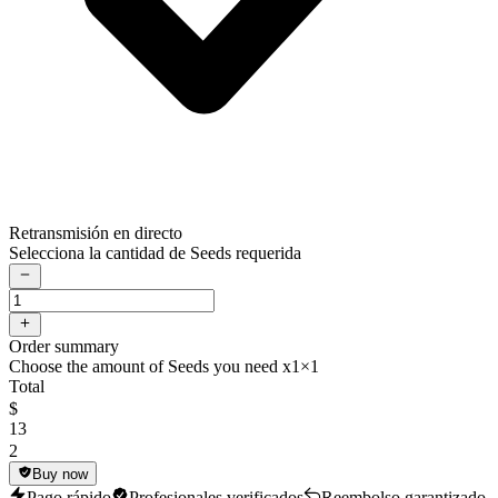
Retransmisión en directo
Selecciona la cantidad de Seeds requerida
Order summary
Choose the amount of Seeds you need x1
×1
Total
$
13
2
Buy now
Pago rápido
Profesionales verificados
Reembolso garantizado