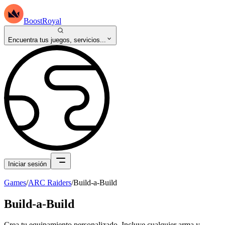
BoostRoyal
Encuentra tus juegos, servicios...
Iniciar sesión
Games
/
ARC Raiders
/
Build-a-Build
Build-a-Build
Crea tu equipamiento personalizado. Incluye cualquier arma y