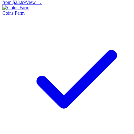
from
$23.99
View →
Coins Farm