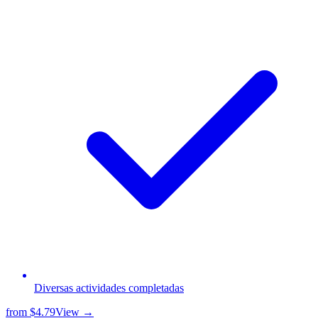
Diversas actividades completadas
from
$4.79
View →