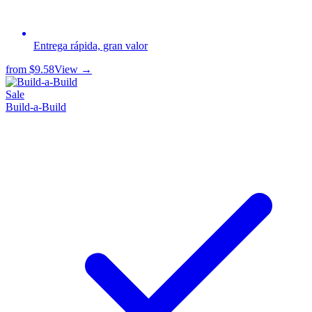
Entrega rápida, gran valor
from
$9.58
View →
Sale
Build-a-Build