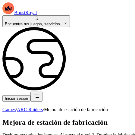
BoostRoyal
Encuentra tus juegos, servicios...
Iniciar sesión
Games
/
ARC Raiders
/
Mejora de estación de fabricación
Mejora de estación de fabricación
Desbloquea todos los bancos. Alcanza el nivel 3. Domina la fabricació