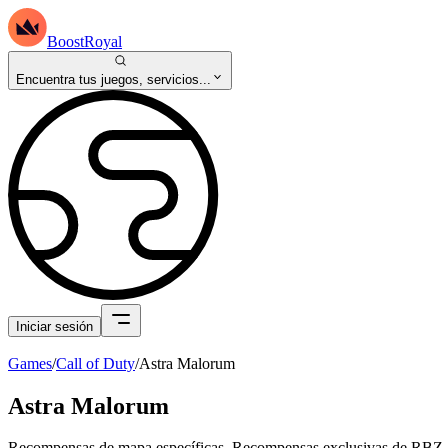
BoostRoyal
Encuentra tus juegos, servicios...
Iniciar sesión
Games
/
Call of Duty
/
Astra Malorum
Astra Malorum
Recompensas de mapa específicas. Recompensas exclusivas de RBZ. 