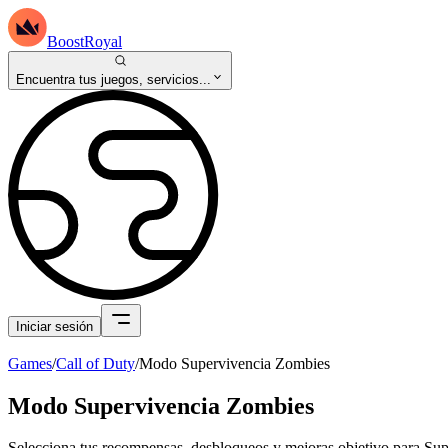
BoostRoyal
Encuentra tus juegos, servicios...
Iniciar sesión
Games
/
Call of Duty
/
Modo Supervivencia Zombies
Modo Supervivencia Zombies
Selecciona tus recompensas, desbloqueos y mejoras objetivo para Su