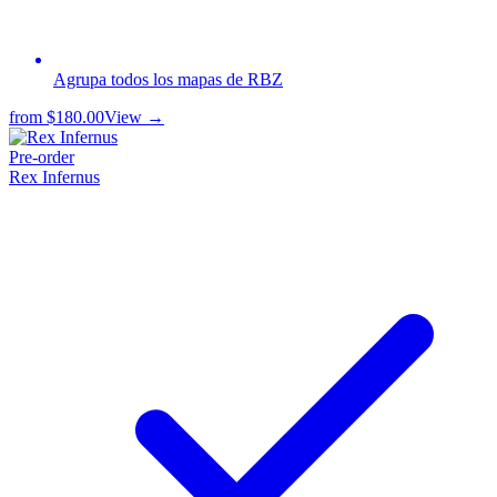
Agrupa todos los mapas de RBZ
from
$180.00
View →
Pre-order
Rex Infernus