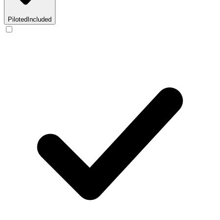
Piloted
Included