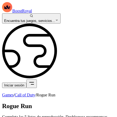
BoostRoyal
Encuentra tus juegos, servicios...
Iniciar sesión
Games
/
Call of Duty
/
Rogue Run
Rogue Run
Completa las 5 listas de reproducción. Desbloquea recompensas