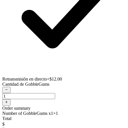
Retransmisión en directo
+$12.00
Cantidad de GobbleGums
Order summary
Number of GobbleGums x1
×1
Total
$