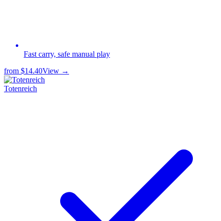
Fast carry, safe manual play
from
$14.40
View →
Totenreich