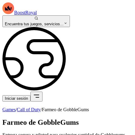
BoostRoyal
Encuentra tus juegos, servicios...
Iniciar sesión
Games
/
Call of Duty
/
Farmeo de GobbleGums
Farmeo de GobbleGums
Entrega segura y piloted para cualquier cantidad de Gobblegums.