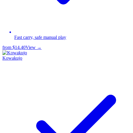
Fast carry, safe manual play
from
$14.40
View →
Kowakujo