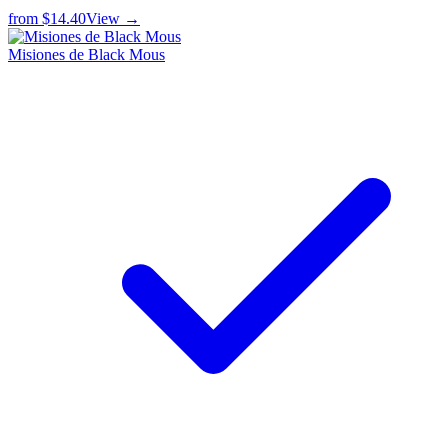
from
$14.40
View →
Misiones de Black Mous