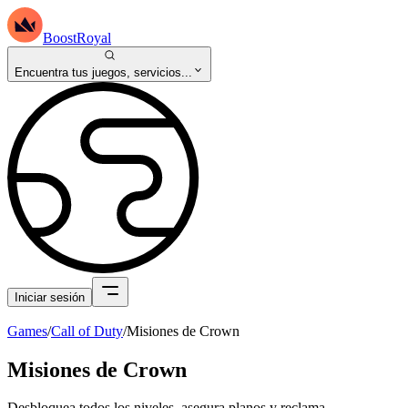
BoostRoyal
Encuentra tus juegos, servicios...
Iniciar sesión
Games
/
Call of Duty
/
Misiones de Crown
Misiones de Crown
Desbloquea todos los niveles, asegura planos y reclama