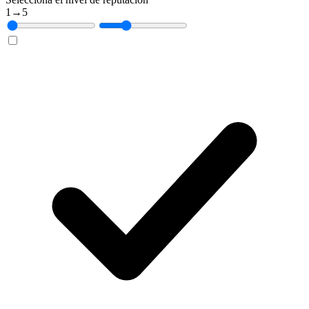
1
→
5