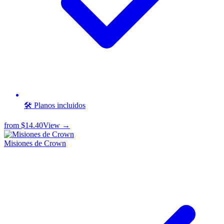
🛠️ Planos incluidos
from
$14.40
View →
Misiones de Crown