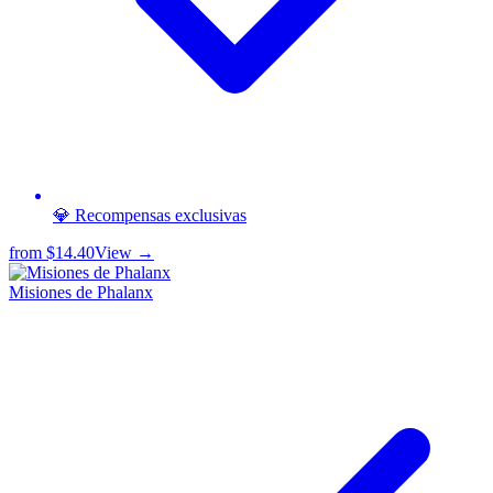
💎 Recompensas exclusivas
from
$14.40
View →
Misiones de Phalanx