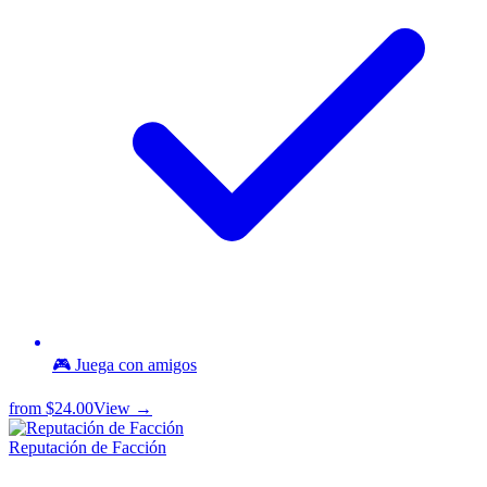
🎮 Juega con amigos
from
$24.00
View →
Reputación de Facción