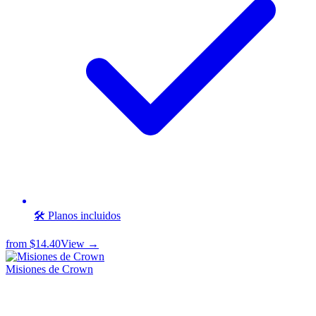
🛠️ Planos incluidos
from
$14.40
View →
Misiones de Crown