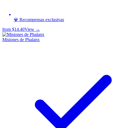
💎 Recompensas exclusivas
from
$14.40
View →
Misiones de Phalanx