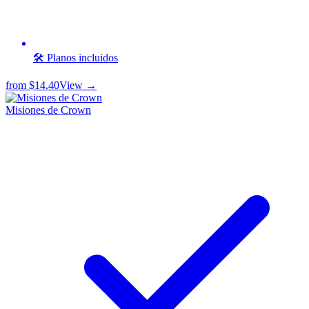
🛠️ Planos incluidos
from
$14.40
View →
Misiones de Crown