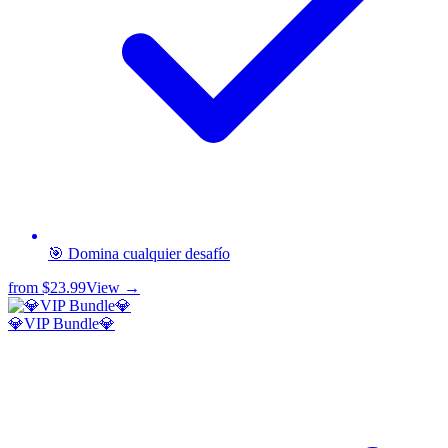
🎯 Domina cualquier desafío
from
$23.99
View →
💎VIP Bundle💎