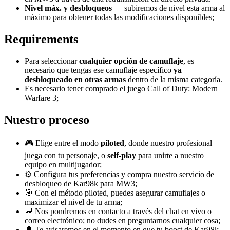
Nivel máx. y desbloqueos
— subiremos de nivel esta arma al
máximo para obtener todas las modificaciones disponibles;
Requirements
Para seleccionar
cualquier
opción de camuflaje
, es
necesario que tengas ese camuflaje específico
ya
desbloqueado en otras armas
dentro de la misma categoría.
Es necesario tener comprado el juego Call of Duty: Modern
Warfare 3;
Nuestro proceso
🎮 Elige entre el modo
piloted
, donde nuestro profesional
juega con tu personaje, o
self-play
para unirte a nuestro
equipo en multijugador;
⚙️ Configura tus preferencias y compra nuestro servicio de
desbloqueo de Kar98k para MW3;
🎯 Con el método piloted, puedes asegurar camuflajes o
maximizar el nivel de tu arma;
💬 Nos pondremos en contacto a través del chat en vivo o
correo electrónico; no dudes en preguntarnos cualquier cosa;
🔔 Te avisaremos en el momento en que tu boost de Kar98k