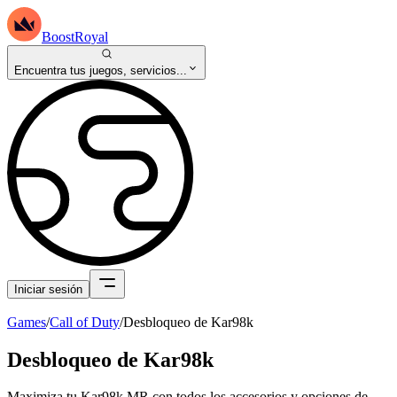
BoostRoyal
Encuentra tus juegos, servicios...
Iniciar sesión
Games
/
Call of Duty
/
Desbloqueo de Kar98k
Desbloqueo de Kar98k
Maximiza tu Kar98k MR con todos los accesorios y opciones de