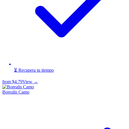
⏳ Recupera tu tiempo
from
$4.79
View →
Borealis Camo