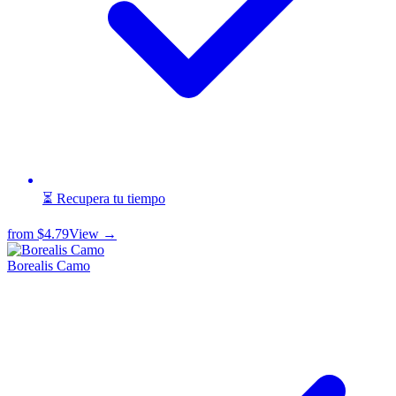
⏳ Recupera tu tiempo
from
$4.79
View →
Borealis Camo