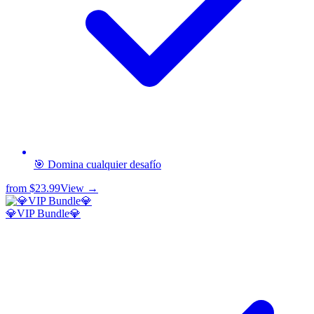
🎯 Domina cualquier desafío
from
$23.99
View →
💎VIP Bundle💎