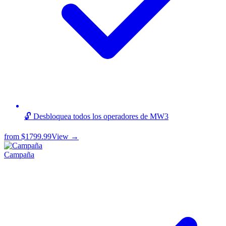
🔓 Desbloquea todos los operadores de MW3
from
$1799.99
View →
Campaña