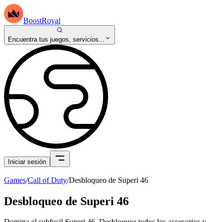
BoostRoyal
Encuentra tus juegos, servicios...
Iniciar sesión
Games
/
Call of Duty
/
Desbloqueo de Superi 46
Desbloqueo de Superi 46
Domina el subfusil Superi 46. Desbloquea todos los accesorios y