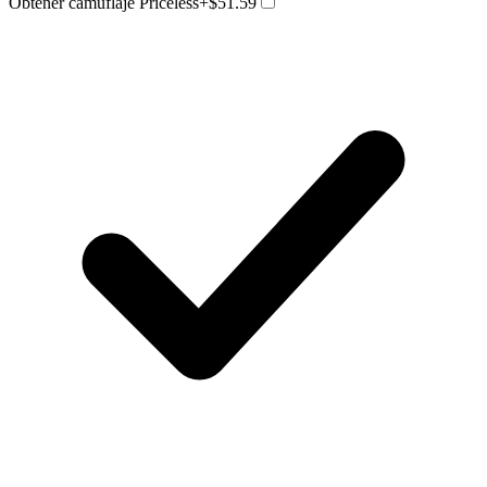
Obtener camuflaje Priceless
+$51.59