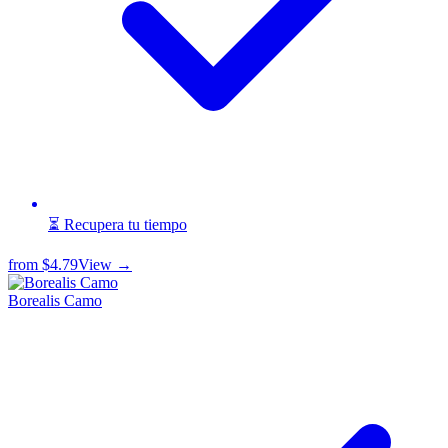
⏳ Recupera tu tiempo
from
$4.79
View →
Borealis Camo