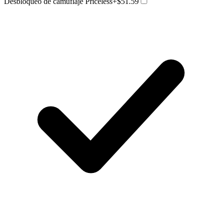
Desbloqueo de camuflaje Priceless
+$51.59