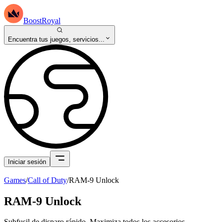
BoostRoyal
Encuentra tus juegos, servicios...
Iniciar sesión
Games
/
Call of Duty
/
RAM-9 Unlock
RAM-9 Unlock
Subfusil de disparo rápido. Maximiza todos los accesorios.