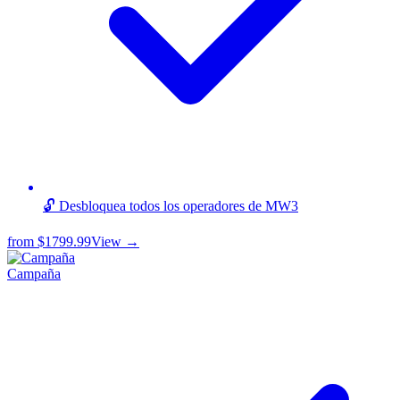
🔓 Desbloquea todos los operadores de MW3
from
$1799.99
View →
Campaña