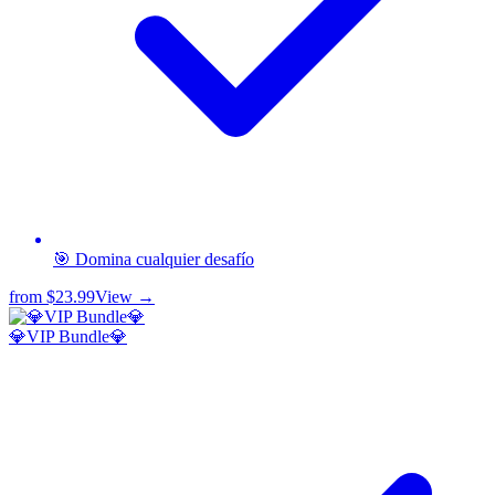
🎯 Domina cualquier desafío
from
$23.99
View →
💎VIP Bundle💎