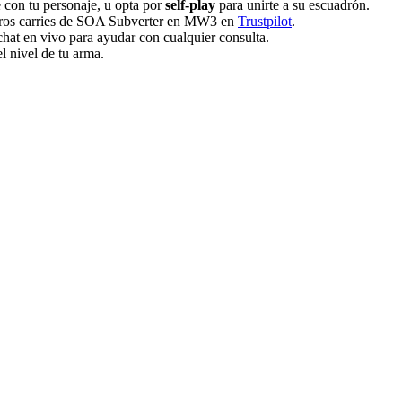
 con tu personaje, u opta por
self-play
para unirte a su escuadrón.
stros carries de SOA Subverter en MW3 en
Trustpilot
.
chat en vivo para ayudar con cualquier consulta.
l nivel de tu arma.