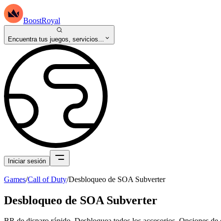
BoostRoyal
Encuentra tus juegos, servicios...
Iniciar sesión
Games
/
Call of Duty
/
Desbloqueo de SOA Subverter
Desbloqueo de SOA Subverter
BR de disparo rápido. Desbloquea todos los accesorios. Opciones de 