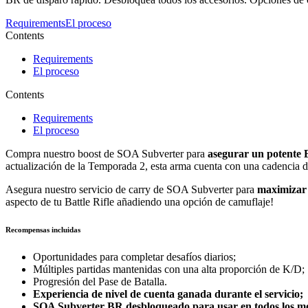
Requirements
El proceso
Contents
Requirements
El proceso
Contents
Requirements
El proceso
Compra nuestro boost de SOA Subverter para
asegurar un potente B
actualización de la Temporada 2, esta arma cuenta con una cadencia de
Asegura nuestro servicio de carry de SOA Subverter para
maximizar 
aspecto de tu Battle Rifle añadiendo una opción de camuflaje!
Recompensas incluidas
Oportunidades para completar desafíos diarios;
Múltiples partidas mantenidas con una alta proporción de K/D;
Progresión del Pase de Batalla.
Experiencia de nivel de cuenta ganada durante el servicio;
SOA Subverter BR desbloqueado para usar en todos los mo