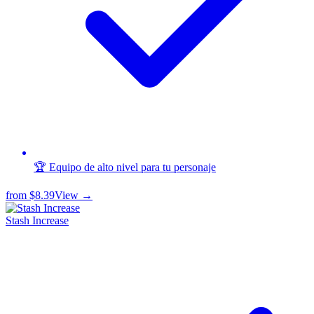
🏆 Equipo de alto nivel para tu personaje
from
$8.39
View →
Stash Increase