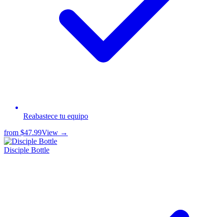
Reabastece tu equipo
from
$47.99
View →
Disciple Bottle