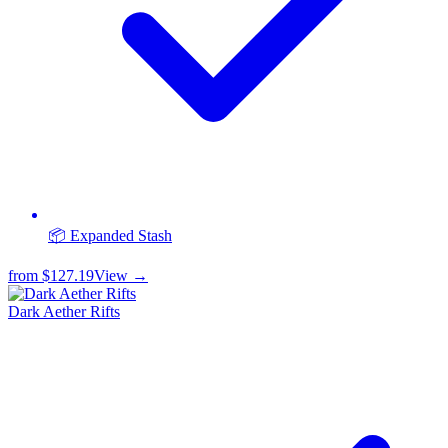
📦 Expanded Stash
from
$127.19
View →
Dark Aether Rifts