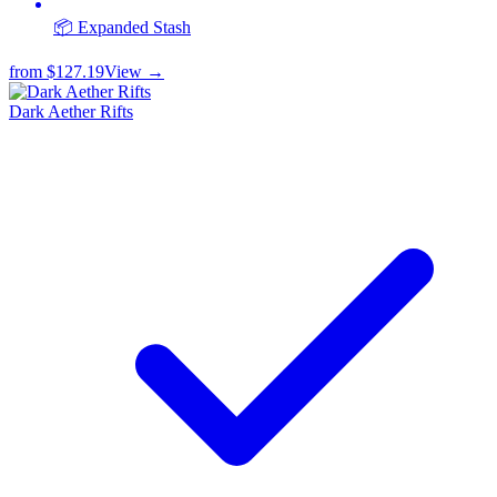
📦 Expanded Stash
from
$127.19
View →
Dark Aether Rifts