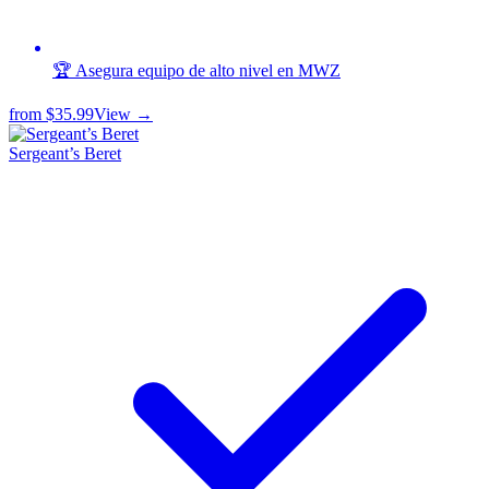
🏆 Asegura equipo de alto nivel en MWZ
from
$35.99
View →
Sergeant’s Beret