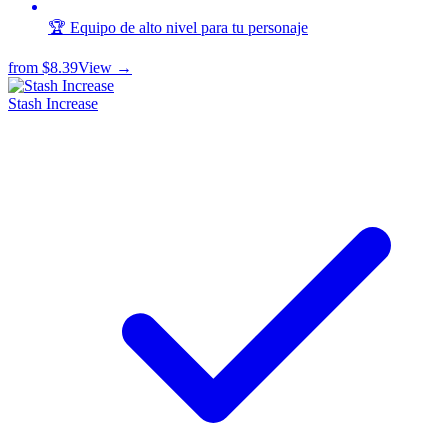
🏆 Equipo de alto nivel para tu personaje
from
$8.39
View →
Stash Increase