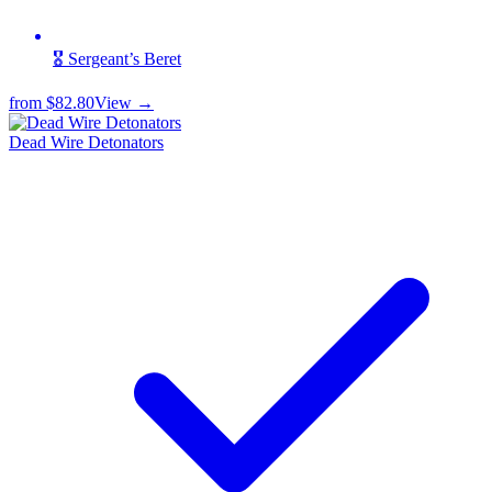
🎖️ Sergeant’s Beret
from
$82.80
View →
Dead Wire Detonators