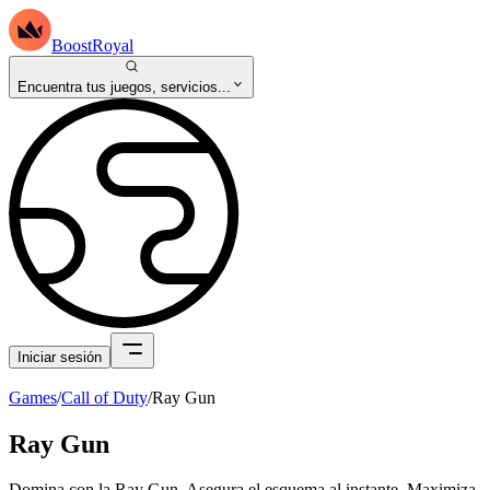
BoostRoyal
Encuentra tus juegos, servicios...
Iniciar sesión
Games
/
Call of Duty
/
Ray Gun
Ray Gun
Domina con la Ray Gun. Asegura el esquema al instante. Maximiza