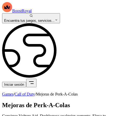
BoostRoyal
Encuentra tus juegos, servicios...
Iniciar sesión
Games
/
Call of Duty
/
Mejoras de Perk-A-Colas
Mejoras de Perk-A-Colas
Consigue Vulture Aid. Desbloquea cualquier aumento. Eleva tu