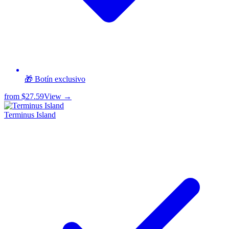
🎁 Botín exclusivo
from
$27.59
View →
Terminus Island