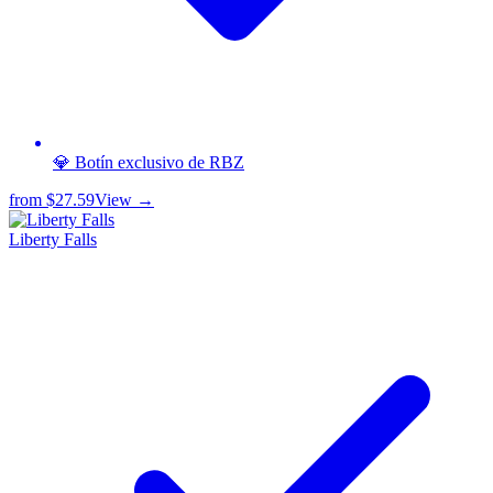
💎 Botín exclusivo de RBZ
from
$27.59
View →
Liberty Falls