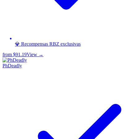
💎 Recompensas RBZ exclusivas
from
$91.19
View →
PhDeadly