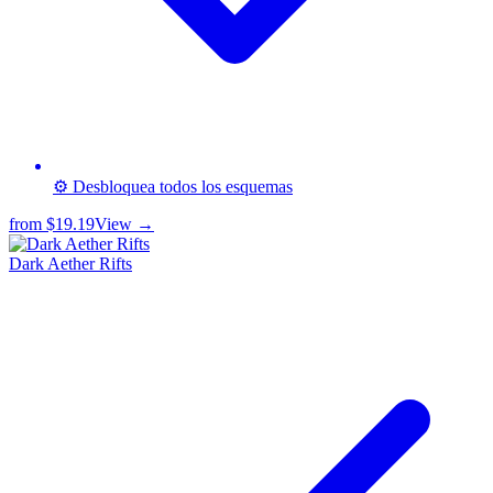
⚙️ Desbloquea todos los esquemas
from
$19.19
View →
Dark Aether Rifts