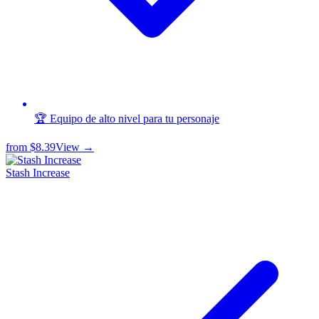
🏆 Equipo de alto nivel para tu personaje
from
$8.39
View →
Stash Increase