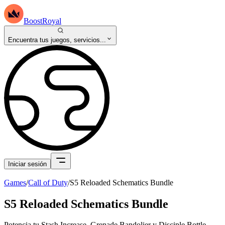
BoostRoyal
Encuentra tus juegos, servicios...
Iniciar sesión
Games
/
Call of Duty
/
S5 Reloaded Schematics Bundle
S5 Reloaded Schematics Bundle
Potencia tu Stash Increase, Grenade Bandolier y Disciple Bottle.