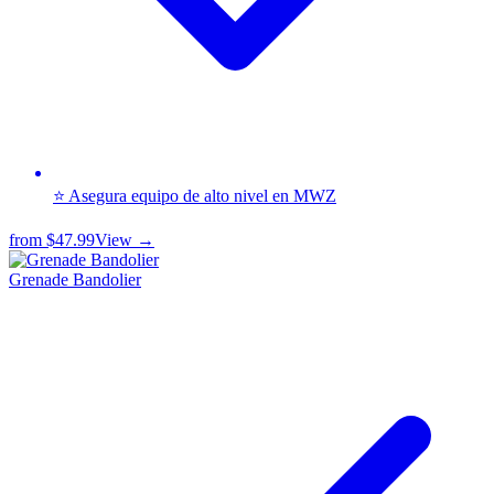
⭐ Asegura equipo de alto nivel en MWZ
from
$47.99
View →
Grenade Bandolier