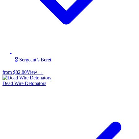
🎖️ Sergeant’s Beret
from
$82.80
View →
Dead Wire Detonators