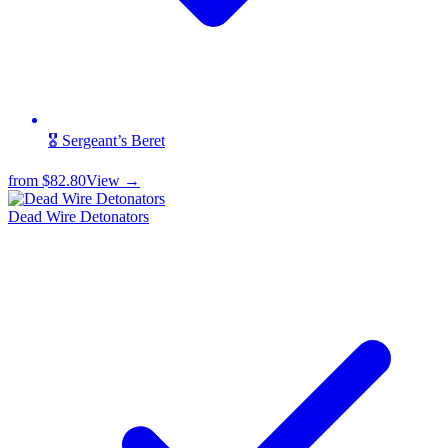
🎖️ Sergeant’s Beret
from
$82.80
View →
Dead Wire Detonators