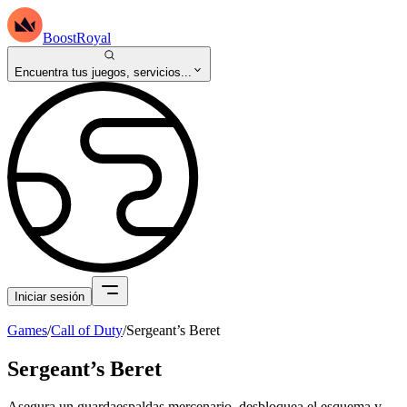
BoostRoyal
Encuentra tus juegos, servicios...
Iniciar sesión
Games
/
Call of Duty
/
Sergeant’s Beret
Sergeant’s Beret
Asegura un guardaespaldas mercenario, desbloquea el esquema y