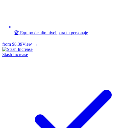
🏆 Equipo de alto nivel para tu personaje
from
$8.39
View →
Stash Increase