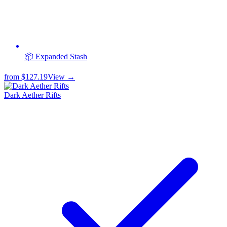
📦 Expanded Stash
from
$127.19
View →
Dark Aether Rifts