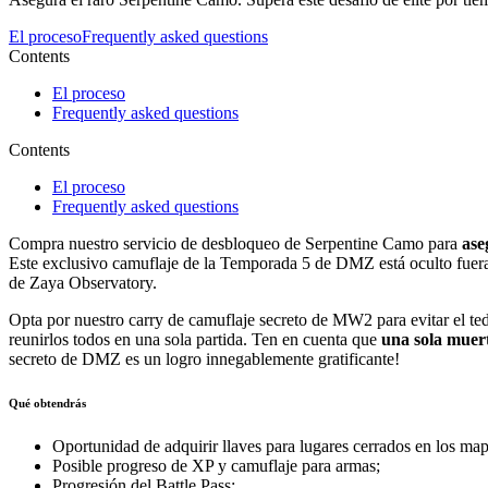
El proceso
Frequently asked questions
Contents
El proceso
Frequently asked questions
Contents
El proceso
Frequently asked questions
Compra nuestro servicio de desbloqueo de Serpentine Camo para
ase
Este exclusivo camuflaje de la Temporada 5 de DMZ está oculto fuera d
de Zaya Observatory.
Opta por nuestro carry de camuflaje secreto de MW2 para evitar el ted
reunirlos todos en una sola partida. Ten en cuenta que
una sola muert
secreto de DMZ es un logro innegablemente gratificante!
Qué obtendrás
Oportunidad de adquirir llaves para lugares cerrados en los m
Posible progreso de XP y camuflaje para armas;
Progresión del Battle Pass;