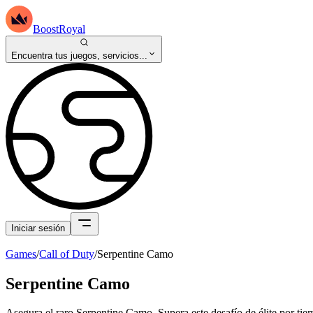
BoostRoyal
Encuentra tus juegos, servicios...
Iniciar sesión
Games
/
Call of Duty
/
Serpentine Camo
Serpentine Camo
Asegura el raro Serpentine Camo. Supera este desafío de élite por tie