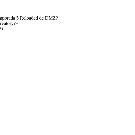
 Temporada 5 Reloaded de DMZ?
+
rvatory?
+
?
+