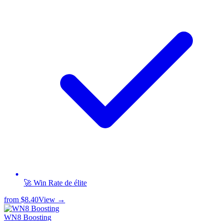
🚀 Win Rate de élite
from
$8.40
View →
WN8 Boosting