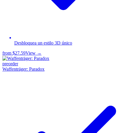
Desbloquea un estilo 3D único
from
$27.59
View →
preorder
Waffenträger: Paradox