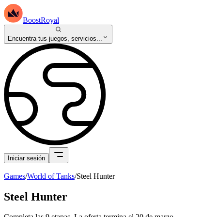
BoostRoyal
Encuentra tus juegos, servicios...
Iniciar sesión
Games
/
World of Tanks
/
Steel Hunter
Steel Hunter
Completa las 9 etapas. La oferta termina el 20 de marzo.