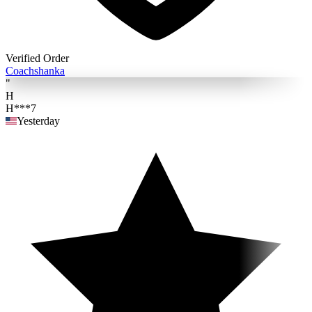
Verified Order
Coach
shanka
"
H
H***7
Yesterday