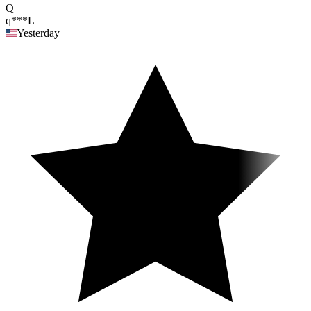
Q
q***L
Yesterday