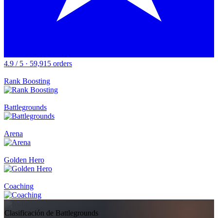
4.9 / 5 · 59,915 orders
Rank Boosting
Battlegrounds
Arena
Golden Hero
Coaching
Clasificación de Battlegrounds