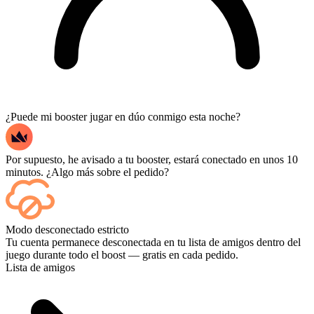
¿Puede mi booster jugar en dúo conmigo esta noche?
Por supuesto, he avisado a tu booster, estará conectado en unos 10
minutos. ¿Algo más sobre el pedido?
Sí, cada partida aparece en tu panel de control a medida que termina,
Modo desconectado estricto
y si quieres ver las partidas en sí, añade Streaming al finalizar la
Tu cuenta permanece desconectada en tu lista de amigos dentro del
compra.
juego durante todo el boost — gratis en cada pedido.
Lista de amigos