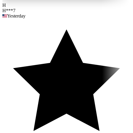
H
H***7
Yesterday