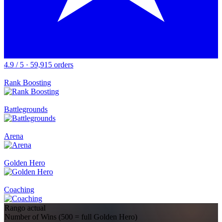
4.9 / 5 · 59,915 orders
Rank Boosting
Battlegrounds
Arena
Golden Hero
Coaching
Rango actual
Number of Wins (500 = full Golden Hero)