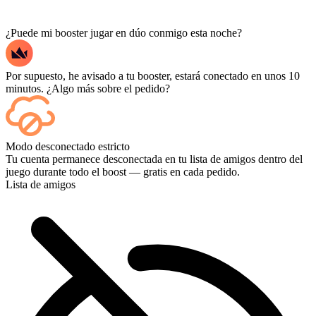
¿Puede mi booster jugar en dúo conmigo esta noche?
Por supuesto, he avisado a tu booster, estará conectado en unos 10
minutos. ¿Algo más sobre el pedido?
Sí, cada partida aparece en tu panel de control a medida que termina,
Modo desconectado estricto
y si quieres ver las partidas en sí, añade Streaming al finalizar la
Tu cuenta permanece desconectada en tu lista de amigos dentro del
compra.
juego durante todo el boost — gratis en cada pedido.
Lista de amigos