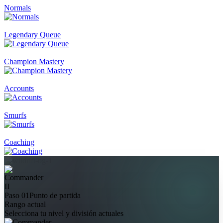
Normals
Legendary Queue
Champion Mastery
Accounts
Smurfs
Coaching
II
Paso 01
Punto de partida
Rango actual
Selecciona tu nivel y división actuales