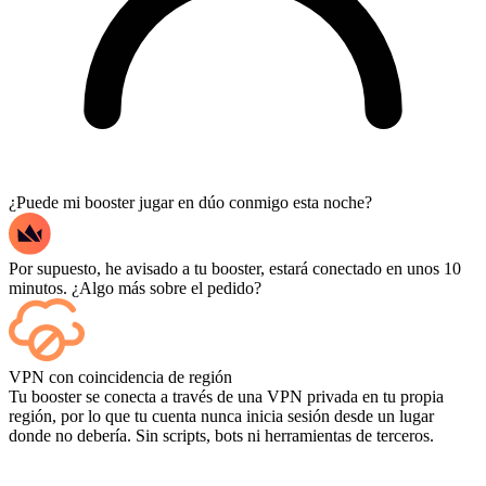
¿Puede mi booster jugar en dúo conmigo esta noche?
Por supuesto, he avisado a tu booster, estará conectado en unos 10
minutos. ¿Algo más sobre el pedido?
Sí, cada partida aparece en tu panel de control a medida que termina,
VPN con coincidencia de región
y si quieres ver las partidas en sí, añade Streaming al finalizar la
Tu booster se conecta a través de una VPN privada en tu propia
compra.
región, por lo que tu cuenta nunca inicia sesión desde un lugar
donde no debería. Sin scripts, bots ni herramientas de terceros.