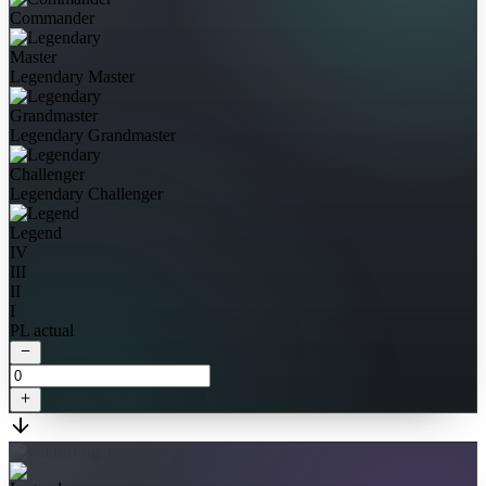
Commander
Legendary Master
Legendary Grandmaster
Legendary Challenger
Legend
IV
III
II
I
PL actual