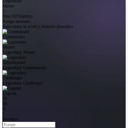
I
Paso 02
Objetivo
Rango deseado
Selecciona tu nivel y división deseados
Commander
Legendary Master
Legendary Grandmaster
Legendary Challenger
Legend
IV
III
II
I
Servidor