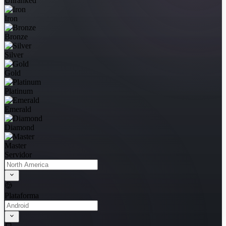
Unranked
Iron
Bronze
Silver
Gold
Platinum
Emerald
Diamond
Master
Servidor
Plataforma