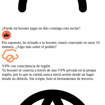
¿Puede mi booster jugar en dúo conmigo esta noche?
Por supuesto, he avisado a tu booster, estará conectado en unos 10
minutos. ¿Algo más sobre el pedido?
Sí, cada partida aparece en tu panel de control a medida que termina,
VPN con coincidencia de región
y si quieres ver las partidas en sí, añade Streaming al finalizar la
Tu booster se conecta a través de una VPN privada en tu propia
compra.
región, por lo que tu cuenta nunca inicia sesión desde un lugar
donde no debería. Sin scripts, bots ni herramientas de terceros.