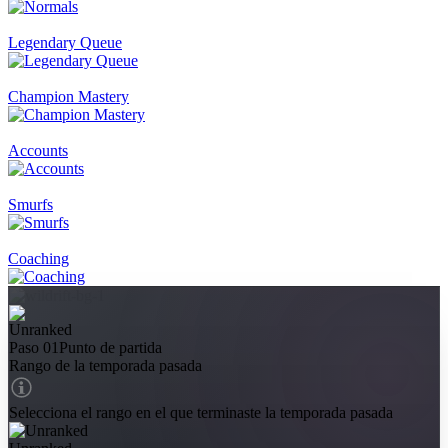
Legendary Queue
Champion Mastery
Accounts
Smurfs
Coaching
Paso 01
Punto de partida
Rango de la temporada pasada
Selecciona el rango en el que terminaste la temporada pasada