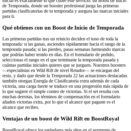
inicial es exactamente lo que cubre este servicio: un Boost de Inicio
de Temporada, donde un booster profesional juega las primeras
partidas clasificatorias de tu temporada y asegura las marcas iniciales
para ti.
Qué obtienes con un Boost de Inicio de Temporada
Las primeras partidas tras un reinicio deciden el tono de toda la
temporada: si las ganas, asciendes rápidamente hacia el rango de la
temporada pasada; si las pierdes, pasas semanas farmeando marcas
que podrías haber tenido en días. En el formulario de pedido,
seleccionas el rango en el que terminaste la temporada pasada y
cuántas partidas iniciales quieres que se jueguen. Nuestros boosters
—especialistas en Wild Rift de nivel Retador— se encargan del
resto, y dado que desde la Temporada 22 las actuaciones destacadas
también otorgan Energía de Clasificatoria extra además de cada
victoria, una carga fuerte se traduce en una progresión más rápida de
lo que sugiere el simple conteo de victorias. Si el set resulta con
muchas derrotas, los términos de compensación en el formulario
añaden victorias extra, por lo que el alcance que pagaste es el
alcance que recibes.
Ventajas de un boost de Wild Rift en BoostRoyal
BoostRoyal ofrece los estándares más altos en el segmento de