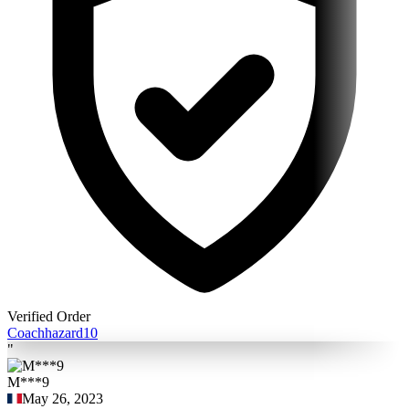
Verified Order
Coach
hazard10
"
M***9
May 26, 2023