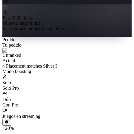
10
Paso 02
Partidas
Número de partidos
Selecciona el número de partidas
Pedido
Tu pedido
Actual
4 Placement matches Silver I
Modo boosting
Solo
Solo Pro
Dúo
Con Pro
Juegos en streaming
+20%