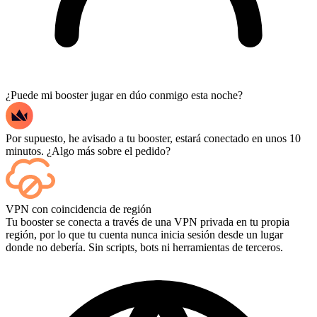
¿Puede mi booster jugar en dúo conmigo esta noche?
Por supuesto, he avisado a tu booster, estará conectado en unos 10
minutos. ¿Algo más sobre el pedido?
Sí, cada partida aparece en tu panel de control a medida que termina,
VPN con coincidencia de región
y si quieres ver las partidas en sí, añade Streaming al finalizar la
Tu booster se conecta a través de una VPN privada en tu propia
compra.
región, por lo que tu cuenta nunca inicia sesión desde un lugar
donde no debería. Sin scripts, bots ni herramientas de terceros.