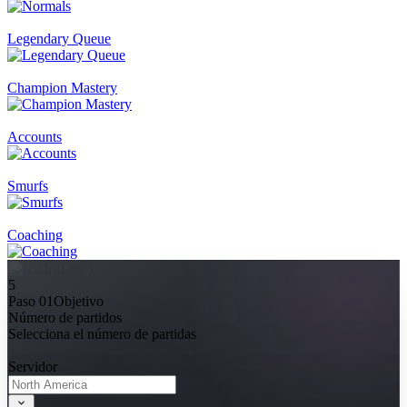
Legendary Queue
Champion Mastery
Accounts
Smurfs
Coaching
5
Paso 01
Objetivo
Número de partidos
Selecciona el número de partidas
Servidor