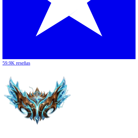
59.9K reseñas