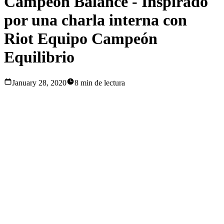
Campeón Balance - Inspirado
por una charla interna con
Riot Equipo Campeón
Equilibrio
January 28, 2020
8 min de lectura
Después de entrevistar a un amigo que trabaja para el equipo
antidisturbios LoL Champion balanza que hace
constantemente cambios estratégicos para equilibrar el
juego mediante la lectura y el análisis de diversos datos, me
gustaría compartir con todos algunas teclas que a la
comprensión de las correlaciones entre los datos y el
equilibrio campeón, desde un reproductor diaria Liga y co-
perspectiva de un diseñador profesional del juego.