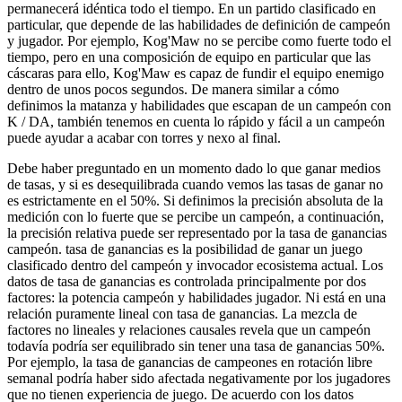
permanecerá idéntica todo el tiempo. En un partido clasificado en
particular, que depende de las habilidades de definición de campeón
y jugador. Por ejemplo, Kog'Maw no se percibe como fuerte todo el
tiempo, pero en una composición de equipo en particular que las
cáscaras para ello, Kog'Maw es capaz de fundir el equipo enemigo
dentro de unos pocos segundos. De manera similar a cómo
definimos la matanza y habilidades que escapan de un campeón con
K / DA, también tenemos en cuenta lo rápido y fácil a un campeón
puede ayudar a acabar con torres y nexo al final.
Debe haber preguntado en un momento dado lo que ganar medios
de tasas, y si es desequilibrada cuando vemos las tasas de ganar no
es estrictamente en el 50%. Si definimos la precisión absoluta de la
medición con lo fuerte que se percibe un campeón, a continuación,
la precisión relativa puede ser representado por la tasa de ganancias
campeón. tasa de ganancias es la posibilidad de ganar un juego
clasificado dentro del campeón y invocador ecosistema actual. Los
datos de tasa de ganancias es controlada principalmente por dos
factores: la potencia campeón y habilidades jugador. Ni está en una
relación puramente lineal con tasa de ganancias. La mezcla de
factores no lineales y relaciones causales revela que un campeón
todavía podría ser equilibrado sin tener una tasa de ganancias 50%.
Por ejemplo, la tasa de ganancias de campeones en rotación libre
semanal podría haber sido afectada negativamente por los jugadores
que no tienen experiencia de juego. De acuerdo con los datos