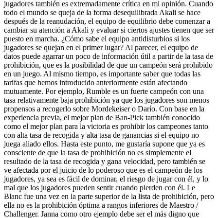
jugadores también es extremadamente crítica en mi opinión. Cuando
todo el mundo se queja de la forma desequilibrada Akali se hace
después de la reanudación, el equipo de equilibrio debe comenzar a
cambiar su atención a Akali y evaluar si ciertos ajustes tienen que ser
puesto en marcha. ¿Cómo sabe el equipo antidisturbios si los
jugadores se quejan en el primer lugar? Al parecer, el equipo de
datos puede agarrar un poco de información útil a partir de la tasa de
prohibición, que es la posibilidad de que un campeón será prohibido
en un juego. Al mismo tiempo, es importante saber que todas las
tarifas que hemos introducido anteriormente están afectando
mutuamente. Por ejemplo, Rumble es un fuerte campeón con una
tasa relativamente baja prohibición ya que los jugadores son menos
propensos a recogerlo sobre Mordekeiser o Darío. Con base en la
experiencia previa, el mejor plan de Ban-Pick también conocido
como el mejor plan para la victoria es prohibir los campeones tanto
con alta tasa de recogida y alta tasa de ganancias si el equipo no
juega aliado ellos. Hasta este punto, me gustaría supone que ya es
consciente de que la tasa de prohibición no es simplemente el
resultado de la tasa de recogida y gana velocidad, pero también se
ve afectada por el juicio de lo poderoso que es el campeón de los
jugadores, ya sea es fácil de dominar, el riesgo de jugar con él, y lo
mal que los jugadores pueden sentir cuando pierden con él. Le
Blanc fue una vez en la parte superior de la lista de prohibición, pero
ella no es la prohibición óptima a rangos inferiores de Maestro /
Challenger. Janna como otro ejemplo debe ser el más digno que