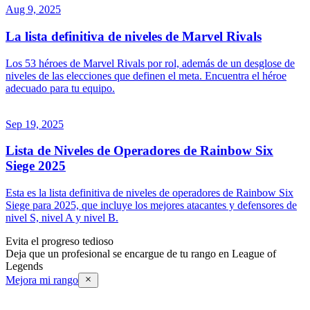
Aug 9, 2025
La lista definitiva de niveles de Marvel Rivals
Los 53 héroes de Marvel Rivals por rol, además de un desglose de
niveles de las elecciones que definen el meta. Encuentra el héroe
adecuado para tu equipo.
Sep 19, 2025
Lista de Niveles de Operadores de Rainbow Six
Siege 2025
Esta es la lista definitiva de niveles de operadores de Rainbow Six
Siege para 2025, que incluye los mejores atacantes y defensores de
nivel S, nivel A y nivel B.
Evita el progreso tedioso
Deja que un profesional se encargue de tu rango en League of
Legends
Mejora mi rango