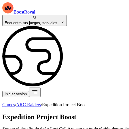
BoostRoyal
Encuentra tus juegos, servicios...
Iniciar sesión
Games
/
ARC Raiders
/
Expedition Project Boost
Expedition Project Boost
Supera el desafío de daño Last Call Arc con un trade rápido dentro de