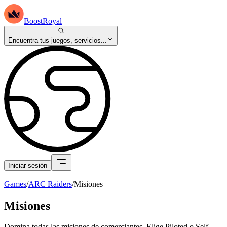
BoostRoyal
Encuentra tus juegos, servicios...
Iniciar sesión
Games
/
ARC Raiders
/
Misiones
Misiones
Domina todas las misiones de comerciantes. Elige Piloted o Self-