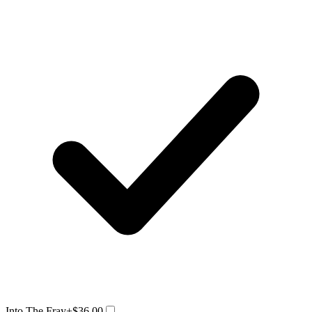
Into The Fray
+$36.00