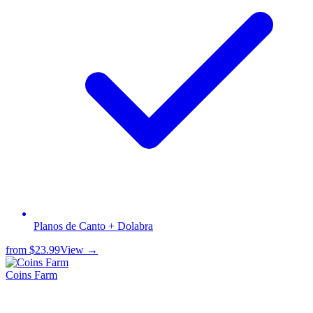
Planos de Canto + Dolabra
from
$23.99
View →
Coins Farm