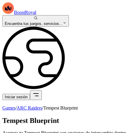
BoostRoyal
Encuentra tus juegos, servicios...
Iniciar sesión
Games
/
ARC Raiders
/
Tempest Blueprint
Tempest Blueprint
Asegura tu Tempest Blueprint con opciones de intercambio dentro