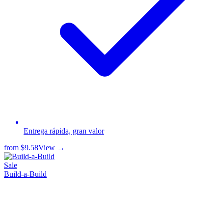
Entrega rápida, gran valor
from
$9.58
View →
Sale
Build-a-Build