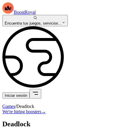
BoostRoyal
Encuentra tus juegos, servicios...
Iniciar sesión
Games
/
Deadlock
We're hiring boosters
→
Deadlock