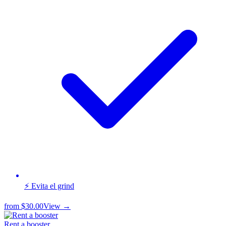
⚡ Evita el grind
from
$30.00
View →
Rent a booster