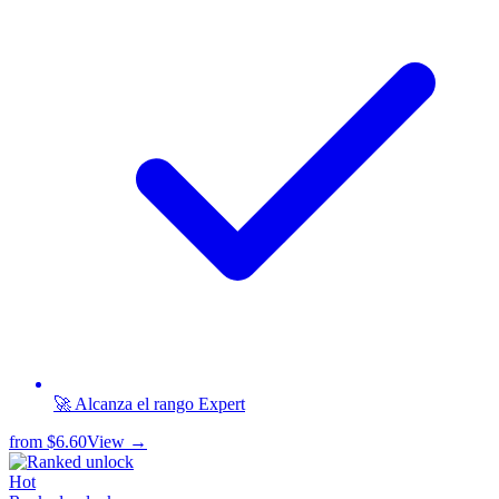
🚀 Alcanza el rango Expert
from
$6.60
View →
Hot