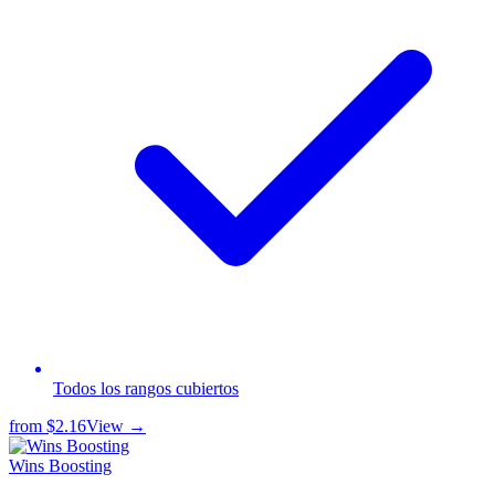
Todos los rangos cubiertos
from
$2.16
View →
Wins Boosting