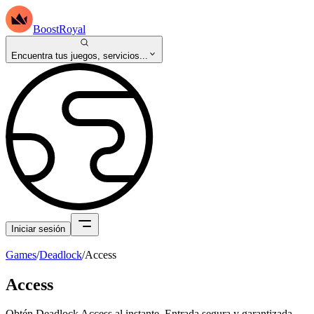
BoostRoyal
Encuentra tus juegos, servicios...
Iniciar sesión
Games
/
Deadlock
/
Access
Access
Obtén Deadlock Access al instante. Entrada segura y garantizada.