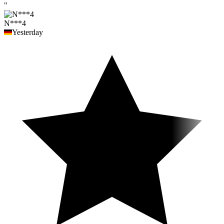
"
N***4
Yesterday