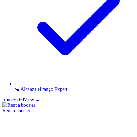
🚀 Alcanza el rango Expert
from
$6.60
View →
Rent a booster