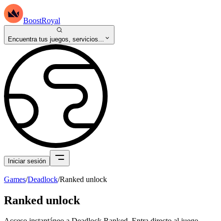
BoostRoyal
Encuentra tus juegos, servicios...
Iniciar sesión
Games
/
Deadlock
/
Ranked unlock
Ranked unlock
Acceso instantáneo a Deadlock Ranked. Entra directo al juego