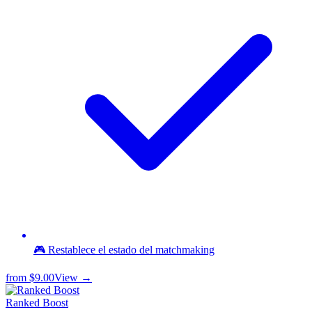
🎮 Restablece el estado del matchmaking
from
$9.00
View →
Ranked Boost