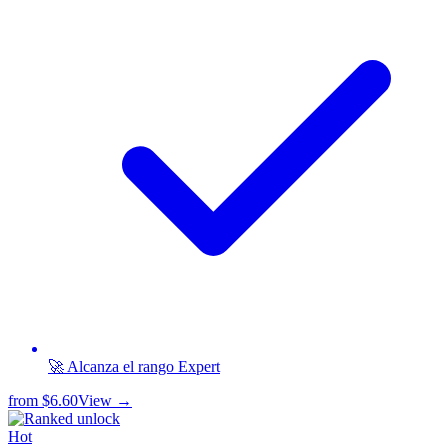
🚀 Alcanza el rango Expert
from
$6.60
View →
Hot