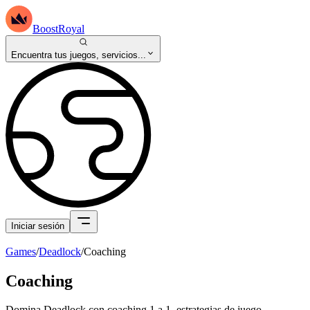
BoostRoyal
Encuentra tus juegos, servicios...
Iniciar sesión
Games
/
Deadlock
/
Coaching
Coaching
Domina Deadlock con coaching 1 a 1, estrategias de juego