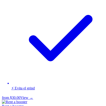
⚡ Evita el grind
from
$30.00
View →