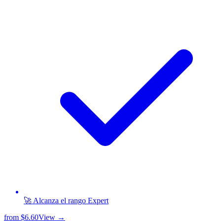
🚀 Alcanza el rango Expert
from
$6.60
View →