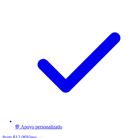
💬 Apoyo personalizado
from
$12.00
View →