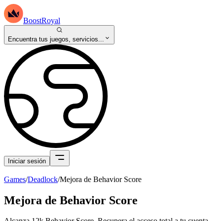
BoostRoyal
Encuentra tus juegos, servicios...
Iniciar sesión
Games
/
Deadlock
/
Mejora de Behavior Score
Mejora de Behavior Score
Alcanza 12k Behavior Score. Recupera el acceso total a tu cuenta.