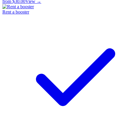
from
$30.00
View →
Rent a booster