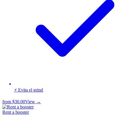
⚡ Evita el grind
from
$30.00
View →
Rent a booster