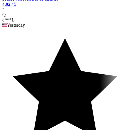
4.92
/ 5
"
Q
q***L
Yesterday