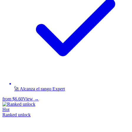
🚀 Alcanza el rango Expert
from
$6.60
View →
Hot
Ranked unlock