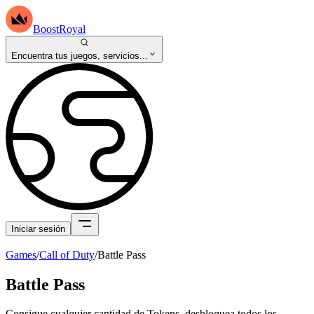
BoostRoyal
Encuentra tus juegos, servicios...
Iniciar sesión
Games
/
Call of Duty
/
Battle Pass
Battle Pass
Consigue cualquier cantidad de Tokens, desbloquea todos los