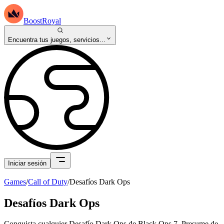
BoostRoyal
Encuentra tus juegos, servicios...
Iniciar sesión
Games
/
Call of Duty
/
Desafíos Dark Ops
Desafíos Dark Ops
Conquista cualquier Desafío Dark Ops de Black Ops 7. Presume de