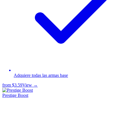
Adquiere todas las armas base
from
$3.59
View →
Prestige Boost