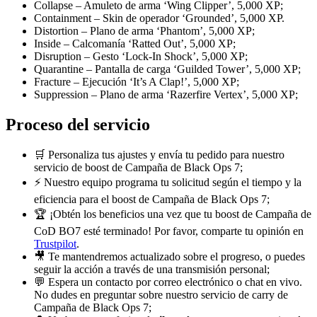
Collapse – Amuleto de arma ‘Wing Clipper’, 5,000 XP;
Containment – Skin de operador ‘Grounded’, 5,000 XP.
Distortion – Plano de arma ‘Phantom’, 5,000 XP;
Inside – Calcomanía ‘Ratted Out’, 5,000 XP;
Disruption – Gesto ‘Lock-In Shock’, 5,000 XP;
Quarantine – Pantalla de carga ‘Guilded Tower’, 5,000 XP;
Fracture – Ejecución ‘It’s A Clap!’, 5,000 XP;
Suppression – Plano de arma ‘Razerfire Vertex’, 5,000 XP;
Proceso del servicio
🛒 Personaliza tus ajustes y envía tu pedido para nuestro
servicio de boost de Campaña de Black Ops 7;
⚡ Nuestro equipo programa tu solicitud según el tiempo y la
eficiencia para el boost de Campaña de Black Ops 7;
🏆 ¡Obtén los beneficios una vez que tu boost de Campaña de
CoD BO7 esté terminado! Por favor, comparte tu opinión en
Trustpilot
.
🎥 Te mantendremos actualizado sobre el progreso, o puedes
seguir la acción a través de una transmisión personal;
💬 Espera un contacto por correo electrónico o chat en vivo.
No dudes en preguntar sobre nuestro servicio de carry de
Campaña de Black Ops 7;