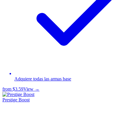
Adquiere todas las armas base
from
$3.59
View →
Prestige Boost