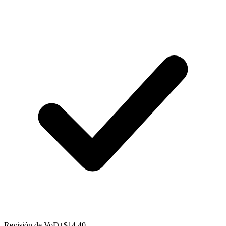
Revisión de VoD
+$14.40