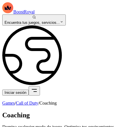
BoostRoyal
Encuentra tus juegos, servicios...
Iniciar sesión
Games
/
Call of Duty
/
Coaching
Coaching
Domina cualquier modo de juego. Optimiza tus equipamientos.