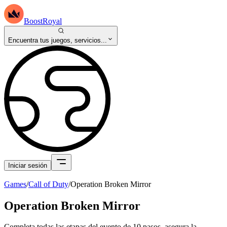
BoostRoyal
Encuentra tus juegos, servicios...
Iniciar sesión
Games
/
Call of Duty
/
Operation Broken Mirror
Operation Broken Mirror
Completa todas las etapas del evento de 10 pasos, asegura la