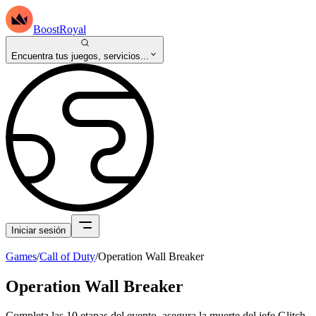
BoostRoyal
Encuentra tus juegos, servicios...
Iniciar sesión
Games
/
Call of Duty
/
Operation Wall Breaker
Operation Wall Breaker
Completa las 10 etapas del evento, asegura la muerte del jefe Glitch