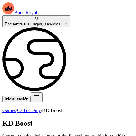
BoostRoyal
Encuentra tus juegos, servicios...
Iniciar sesión
Games
/
Call of Duty
/
KD Boost
KD Boost
Garantía de 40+ bajas por partida. Selecciona tu objetivo de KD