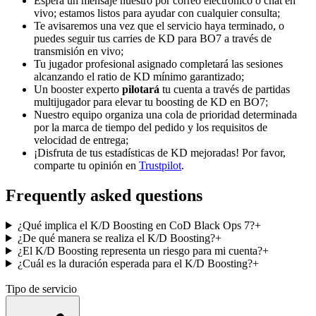
Espera un mensaje nuestro por correo electrónico o chat en
vivo; estamos listos para ayudar con cualquier consulta;
Te avisaremos una vez que el servicio haya terminado, o
puedes seguir tus carries de KD para BO7 a través de
transmisión en vivo;
Tu jugador profesional asignado completará las sesiones
alcanzando el ratio de KD mínimo garantizado;
Un booster experto
pilotará
tu cuenta a través de partidas
multijugador para elevar tu boosting de KD en BO7;
Nuestro equipo organiza una cola de prioridad determinada
por la marca de tiempo del pedido y los requisitos de
velocidad de entrega;
¡Disfruta de tus estadísticas de KD mejoradas! Por favor,
comparte tu opinión en
Trustpilot
.
Frequently asked questions
¿Qué implica el K/D Boosting en CoD Black Ops 7?
+
¿De qué manera se realiza el K/D Boosting?
+
¿El K/D Boosting representa un riesgo para mi cuenta?
+
¿Cuál es la duración esperada para el K/D Boosting?
+
Tipo de servicio