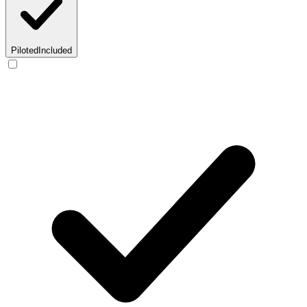
Piloted
Included