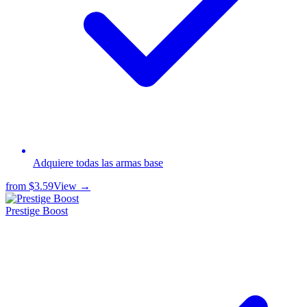
Adquiere todas las armas base
from
$3.59
View →
Prestige Boost